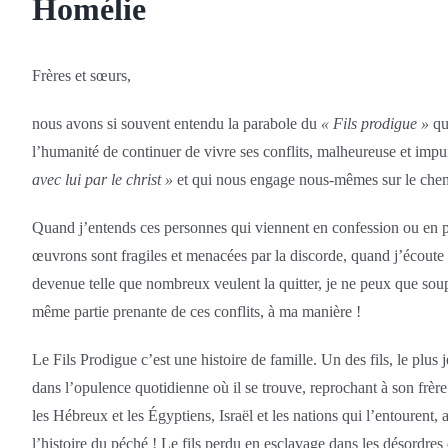
Homélie
Frères et sœurs,
nous avons si souvent entendu la parabole du
« Fils prodigue »
que
l’humanité de continuer de vivre ses conflits, malheureuse et impu
avec lui par le christ »
et qui nous engage nous-mêmes sur le chemi
Quand j’entends ces personnes qui viennent en confession ou en pe
œuvrons sont fragiles et menacées par la discorde, quand j’écoute l
devenue telle que nombreux veulent la quitter, je ne peux que soupi
même partie prenante de ces conflits, à ma manière !
Le Fils Prodigue c’est une histoire de famille. Un des fils, le plus 
dans l’opulence quotidienne où il se trouve, reprochant à son frère
les Hébreux et les Égyptiens, Israël et les nations qui l’entourent
l’histoire du péché ! Le fils perdu en esclavage dans les désordres