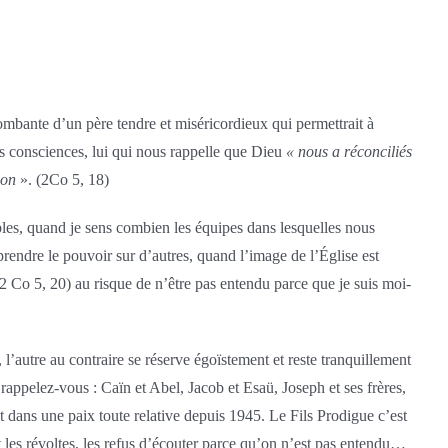
lombante d’un père tendre et miséricordieux qui permettrait à
nos consciences, lui qui nous rappelle que Dieu
« nous a réconciliés
ion
». (2Co 5, 18)
les, quand je sens combien les équipes dans lesquelles nous
prendre le pouvoir sur d’autres, quand l’image de l’Église est
2 Co 5, 20) au risque de n’être pas entendu parce que je suis moi-
, l’autre au contraire se réserve égoïstement et reste tranquillement
 rappelez-vous : Caïn et Abel, Jacob et Esaü, Joseph et ses frères,
it dans une paix toute relative depuis 1945. Le Fils Prodigue c’est
t les révoltes, les refus d’écouter parce qu’on n’est pas entendu…