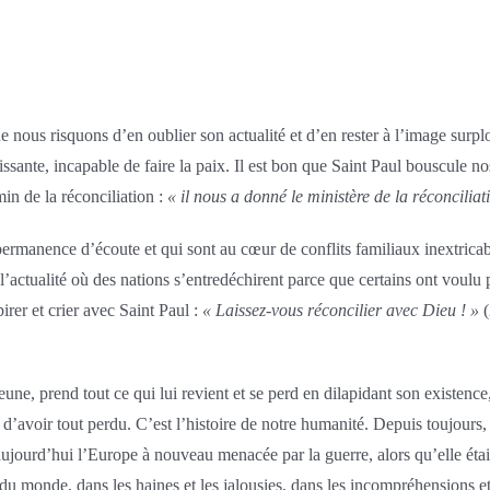
 nous risquons d’en oublier son actualité et d’en rester à l’image surp
issante, incapable de faire la paix. Il est bon que Saint Paul bouscule 
n de la réconciliation :
« il nous a donné le ministère de la réconciliat
rmanence d’écoute et qui sont au cœur de conflits familiaux inextricab
’actualité où des nations s’entredéchirent parce que certains ont voulu 
rer et crier avec Saint Paul :
« Laissez-vous réconcilier avec Dieu ! »
(
jeune, prend tout ce qui lui revient et se perd en dilapidant son existence
 d’avoir tout perdu. C’est l’histoire de notre humanité. Depuis toujours,
, aujourd’hui l’Europe à nouveau menacée par la guerre, alors qu’elle éta
 du monde, dans les haines et les jalousies, dans les incompréhensions e