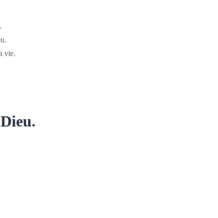
.
eu.
a vie.
 Dieu.