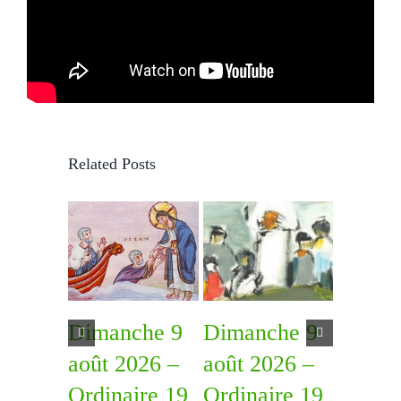
Related Posts
Dimanche 9
Dimanche 9
Diman
août 2026 –
août 2026 –
août 2
Ordinaire 19
Ordinaire 19
Ordina