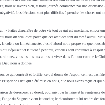
? Et, nous le savons bien, si notre journée commence par une discussion de 
e négativité. Les décisions sont plus difficiles à prendre, les choses on
l : « Faites disparaître de votre vie tout ce qui est amertume, emportemen
ous dit cela, c’est parce que ces attitudes font du tort à autrui. Mais e
la colère ou la méchanceté, c’est d’abord notre propre vie que nous ab
qui l’épuisent et la tuent à petit feu, car elles sont contraires à l’espr
 pardonnez-vous les uns aux autres et vivez dans l’amour comme le Christ
que Dieu nous a donnée.
bon, ce qui construit et fortifie, ce qui donne de l’espoir, ce n’est pas f
de l’Esprit de Dieu qui a été mise en nous, que nous avons reçue et qui 
pas raison de désespérer au désert, poursuivi par la haine et la vengeance
 l’ange du Seigneur vient le toucher, le réconforter et lui rendre des fo