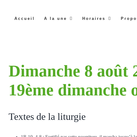
Accueil
A la une
Horaires
Propo
Dimanche 8 août 
19ème dimanche o
Textes de la liturgie
1R 19, 4-8 : Fortifié par cette nourriture, il marcha jusqu’à