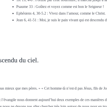
Psaume 33 : Goûtez et voyez comme est bon le Seigneur !
Ephésiens 4, 30-5.2 : Vivez dans l’amour, comme le Christ.
Jean 6, 41-51 : Moi, je suis le pain vivant qui est descendu d
escendu du ciel.
pas mieux que mes pères. » « Cet homme-là n’est-il pas Jésus, fils de Jo
 et l’évangile nous donnent aujourd’hui deux exemples de ces manières d’ê
ue nous ne devons pas aller chercher très loin autour de nous pour en 