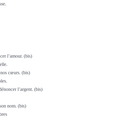
sse.
cer l’amour. (bis)
lle.
 nos cœurs. (bis)
les.
énoncer l’argent. (bis)
 son nom. (bis)
bres