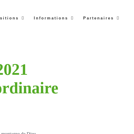
sitions
Informations
Partenaires
2021
rdinaire
 la montagne de Dieu.