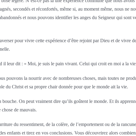
une brise légère. N’est-ce pas là une expérience commune que nous avons
pagnés, secondés et réconfortés, même si, au moment même, nous ne no
abandonnés et nous pouvons identifier les anges du Seigneur qui sont ve
verser pour vivre cette expérience d’être rejoint par Dieu et de vivre de s
nelle.
l leur dit : « Moi, je suis le pain vivant. Celui qui croit en moi a la vi
ous pouvons la nourrir avec de nombreuses choses, mais toutes ne produi
le du Christ et sa propre chair donnée pour que le monde ait la vie.
bouche. On peut vraiment dire qu’ils goûtent le monde. Et ils apprennent 
e chose de mauvais.
ture du ressentiment, de la colère, de l’emportement ou de la rancune, 
es enfants et tirez en vos conclusions. Vous découvrirez alors combien le