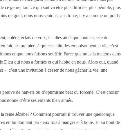
ce genre, tout ce qui suit va être plus difficile, plus pénible, plus
t moins de goût, nous nous sentons sans force, il y a comme un poids
t, colère, éclats de voix, insultes ainsi que toute espèce de
n fait, les premiers à qui ces attitudes empoisonnent la vie, c’est
îmons et que nous faisons souffrir. Parce que nous la mettons dans
it de Dieu qui nous a formés et qui habite en nous. Alors oui, quand
 », c’est une invitation à cesser de nous gâcher la vie, une
aire preuve de naïveté ou d’optimisme béat ou forcené. C’est choisir
nous donne d’être ses enfants bien-aimés.
 de la reine Jézabel ? Comment pourrait-il trouver une quelconque
rces en lui donnant par deux fois à manger et à boire. Et au bout de