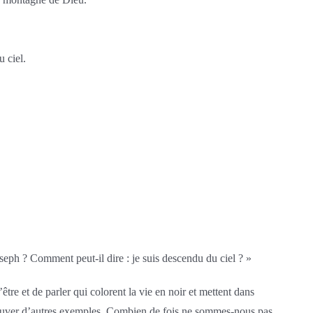
u ciel.
seph ? Comment peut-il dire : je suis descendu du ciel ? »
tre et de parler qui colorent la vie en noir et mettent dans
trouver d’autres exemples. Combien de fois ne sommes-nous pas