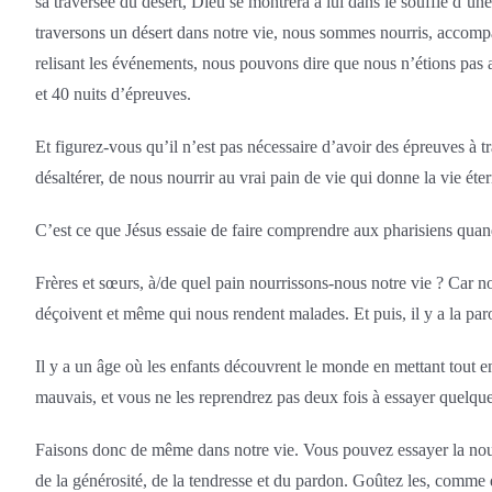
sa traversée du désert, Dieu se montrera à lui dans le souffle d’
traversons un désert dans notre vie, nous sommes nourris, accom
relisant les événements, nous pouvons dire que nous n’étions pas 
et 40 nuits d’épreuves.
Et figurez-vous qu’il n’est pas nécessaire d’avoir des épreuves à tra
désaltérer, de nous nourrir au vrai pain de vie qui donne la vie éter
C’est ce que Jésus essaie de faire comprendre aux pharisiens quand i
Frères et sœurs, à/de quel pain nourrissons-nous notre vie ? Car n
déçoivent et même qui nous rendent malades. Et puis, il y a la paro
Il y a un âge où les enfants découvrent le monde en mettant tout en 
mauvais, et vous ne les reprendrez pas deux fois à essayer quelqu
Faisons donc de même dans notre vie. Vous pouvez essayer la nourri
de la générosité, de la tendresse et du pardon. Goûtez les, comme d