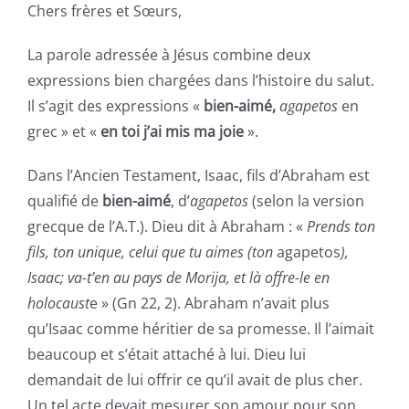
Chers frères et Sœurs,
La parole adressée à Jésus combine deux
expressions bien chargées dans l’histoire du salut.
Il s’agit des expressions «
bien-aimé,
agapetos
en
grec » et «
en toi j’ai mis ma joie
».
Dans l’Ancien Testament, Isaac, fils d’Abraham est
qualifié de
bien-aimé
, d’
agapetos
(selon la version
grecque de l’A.T.). Dieu dit à Abraham : «
Prends ton
fils, ton unique, celui que tu aimes (ton
agapetos
),
Isaac; va-t’en au pays de Morija, et là offre-le en
holocaust
e » (Gn 22, 2). Abraham n’avait plus
qu’Isaac comme héritier de sa promesse. Il l’aimait
beaucoup et s’était attaché à lui. Dieu lui
demandait de lui offrir ce qu’il avait de plus cher.
Un tel acte devait mesurer son amour pour son