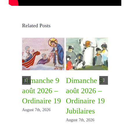
Related Posts
Dimanche 9
Dimanche 9
Diman
août 2026 –
août 2026 –
août 2
Ordinaire 19
Ordinaire 19
Ordina
Jubilaires
August 7th, 2026
July 31st, 2
August 7th, 2026