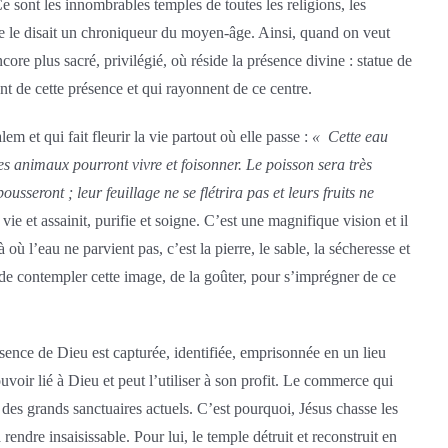
e sont les innombrables temples de toutes les religions, les
me le disait un chroniqueur du moyen-âge. Ainsi, quand on veut
ore plus sacré, privilégié, où réside la présence divine : statue de
ent de cette présence et qui rayonnent de ce centre.
m et qui fait fleurir la vie partout où elle passe :
« Cette eau
les animaux pourront vivre et foisonner. Le poisson sera très
ousseront ; leur feuillage ne se flétrira pas et leurs fruits ne
vie et assainit, purifie et soigne. C’est une magnifique vision et il
où l’eau ne parvient pas, c’est la pierre, le sable, la sécheresse et
ne de contempler cette image, de la goûter, pour s’imprégner de ce
ésence de Dieu est capturée, identifiée, emprisonnée en un lieu
ouvoir lié à Dieu et peut l’utiliser à son profit. Le commerce qui
es grands sanctuaires actuels. C’est pourquoi, Jésus chasse les
ndre insaisissable. Pour lui, le temple détruit et reconstruit en