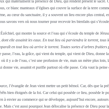
eux qui matérialisent la présence de Dieu, qui rendent présent le sacré. C
nous, ce blanc manteaux d’églises qui couvre la surface de la terre com
e, au cœur du sanctuaire, il y a souvent un lieu encore plus central, enc
i, nous savons vers où nous tourner pour recevoir les bienfaits qui s’écoul
zéchiel, qui montre la source et l’eau qui s’écoule du temple de Jérusale
dont elle assainit les eaux. En tout lieu où parviendra le torrent, tous 
paraît en tout lieu où arrive le torrent. Toutes sortes d’arbres fruitiers p
 passe, l’eau, la grâce, qui vient du temple, qui vient de Dieu, donne la 
ù il y a de l’eau, c’est une profusion de vie, mais un mètre plus loin, là 
ui donne vie, assainit et purifie partout où elle passe. Cela vaut la pei
ource, l’évangile de Jean vient mettre un petit bémol. Car, dès que la pr
érêts bien éloignés de la foi. Car celui qui possède ce lieu, possède le p
n à envier au commerce qui se développe, aujourd’hui encore, autours d
. Mais c’est aussi pourquoi Jean délocalise la présence de Dieu pour la re