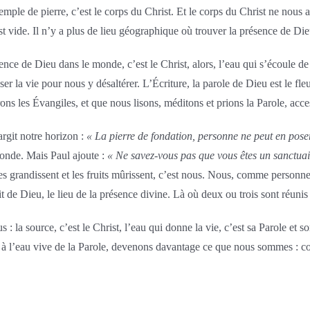
e temple de pierre, c’est le corps du Christ. Et le corps du Christ ne nou
vide. Il n’y a plus de lieu géographique où trouver la présence de Dieu.
ésence de Dieu dans le monde, c’est le Christ, alors, l’eau qui s’écoule de 
er la vie pour nous y désaltérer. L’Écriture, la parole de Dieu est le f
s les Évangiles, et que nous lisons, méditons et prions la Parole, acces
argit notre horizon :
« La pierre de fondation, personne ne peut en poser 
monde. Mais Paul ajoute :
« Ne savez-vous pas que vous êtes un sanctuai
es arbres grandissent et les fruits mûrissent, c’est nous. Nous, comme p
t de Dieu, le lieu de la présence divine. Là où deux ou trois sont réuni
la source, c’est le Christ, l’eau qui donne la vie, c’est sa Parole et son
er à l’eau vive de la Parole, devenons davantage ce que nous sommes : c