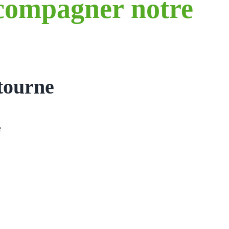
compagner notre
 tourne
e