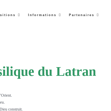
sitions
Informations
Partenaires
silique du Latran
’Orient.
ieu.
Dieu construit.