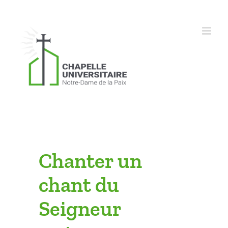
Skip
to
content
Chanter un
chant du
Seigneur