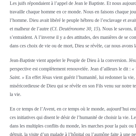
Les juifs répondaient à l’appel de Jean le Baptiste. Et nous aujour
travaille chaque homme en ce monde. Nous en faisons chaque jour la
l’homme. Dieu avait libéré le peuple hébreu de l’esclavage et avait f
et malheur de l’autre (Cf.
Deutéronome 30, 15
). Nous le savons, i
s’entraident. A l’inverse il y a des attitudes, des manières de se c
dans ces choix de vie ou de mort, Dieu se révèle, car nous avons la 
Jean-Baptiste vient appeler le Peuple de Dieu à la conversion. Jésu
perspective est complètement renouvelée. Jean d’ailleurs le dit :
« 
Saint. »
En effet Jésus vient guérir l’humanité, lui redonner la vie, 
miséricordieuse de Dieu qui se révèle en son Fils venu sur notre ter
la vie.
En ce temps de l’Avent, en ce temps où le monde, aujourd’hui enco
ces initiatives qui disent le désir de l’humanité de choisir la vie
dans les multiples conflits du monde, les marches pour la paix ou
détruit, la visite d’un malade à l’hôpital ou l’aumône faite à 