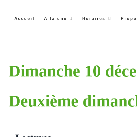
Accueil
A la une
Horaires
Propo
Dimanche 10 déc
Deuxième dimanch