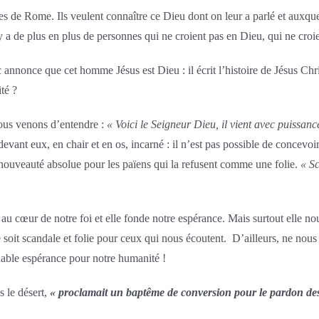
s de Rome. Ils veulent connaître ce Dieu dont on leur a parlé et auxquels
 y a de plus en plus de personnes qui ne croient pas en Dieu, qui ne croi
rc annonce que cet homme Jésus est Dieu : il écrit l’histoire de Jésus C
té ?
nous venons d’entendre :
« Voici le Seigneur Dieu, il vient avec puissan
 devant eux, en chair et en os, incarné : il n’est pas possible de conce
 nouveauté absolue pour les païens qui la refusent comme une folie.
« Sc
 au cœur de notre foi et elle fonde notre espérance. Mais surtout elle 
lle soit scandale et folie pour ceux qui nous écoutent. D’ailleurs, ne nous
dable espérance pour notre humanité !
s le désert,
« proclamait un baptême de conversion pour le pardon des