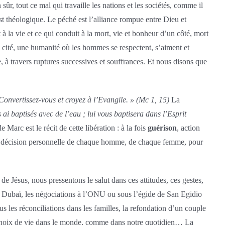
r, tout ce mal qui travaille les nations et les sociétés, comme il
st théologique. Le péché est l’alliance rompue entre Dieu et
t à la vie et ce qui conduit à la mort, vie et bonheur d’un côté, mort
ne cité, une humanité où les hommes se respectent, s’aiment et
e, à travers ruptures successives et souffrances. Et nous disons que
Convertissez-vous et croyez à l’Evangile. » (Mc 1, 15)
La
s ai baptisés avec de l’eau ; lui vous baptisera dans l’Esprit
 Marc est le récit de cette libération : à la fois
guérison
, action
re décision personnelle de chaque homme, de chaque femme, pour
Jésus, nous pressentons le salut dans ces attitudes, ces gestes,
8 à Dubaï, les négociations à l’ONU ou sous l’égide de San Egidio
les réconciliations dans les familles, la refondation d’un couple
s choix de vie dans le monde, comme dans notre quotidien… La