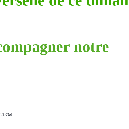
verselle de ce diman
compagner notre
Musique