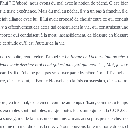
d’hui ? D’abord, nous avons du mal avec la notion de péché. C’est, bien sû
 triste expérience. Mais du mal au péché, il y a un pas à franchir, il e
ait alliance avec lui. Il lui avait proposé de choisir entre ce qui condui
l y a effectivement des actes qui construisent la vie, qui construisent u
omporter qui conduisent à la mort, insensiblement, de blessure en blessur
certitude qu’il est l’auteur de la vie.
s, à sa suite, renouvèlera l’appel :
« Le Règne de Dieu est tout proche. 
Voici venir derrière moi celui qui est plus fort que moi. (…) Moi, je vou
car il sait qu’elle ne peut pas se sauver par elle-même. Tout l’Evangile de
re, c’est le salut, la Bonne Nouvelle ; à la fois
conversion
, c’est-à-di
re, va très mal, exactement comme au temps d’Isaïe, comme au temps de 
. Les exemples sont multiples, malgré toutes leurs ambiguïtés : la COP 2
 la sauvegarde de la maison commune… mais aussi plus près de chez nous 
une personne qui mendie dans la rue… Nous pouvons faire mémoire de ce