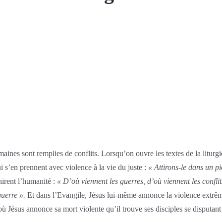
umaines sont remplies de conflits. Lorsqu’on ouvre les textes de la liturgie
i s’en prennent avec violence à la vie du juste :
« A
tt
irons-le dans un p
hirent l’humanité :
« D’où viennent les guerres, d’où viennent les conflit
guerre ».
Et dans l’Evangile, Jésus lui-même annonce la violence extrême
ù Jésus annonce sa mort violente qu’il trouve ses disciples se disputant 