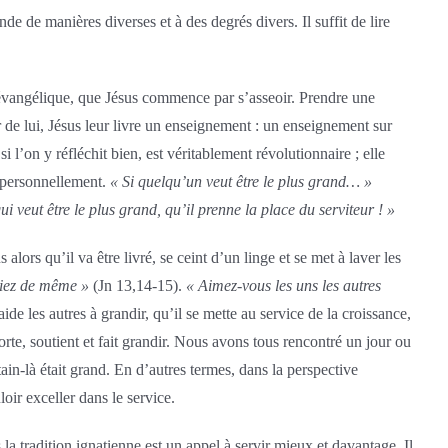
e de manières diverses et à des degrés divers. Il suffit de lire
it évangélique, que Jésus commence par s’asseoir. Prendre une
ur de lui, Jésus leur livre un enseignement : un enseignement sur
 si l’on y réfléchit bien, est véritablement révolutionnaire ; elle
et personnellement.
« Si quelqu’un veut être le plus grand… »
ui veut être le plus grand, qu’il prenne la place du serviteur ! »
ors qu’il va être livré, se ceint d’un linge et se met à laver les
ssiez de même »
(Jn 13,14-15).
« Aimez-vous les uns les autres
aide les autres à grandir, qu’il se mette au service de la croissance,
orte, soutient et fait grandir. Nous avons tous rencontré un jour ou
in-là était grand. En d’autres termes, dans la perspective
oir exceller dans le service.
 la tradition ignatienne est un appel à servir mieux et davantage. Il