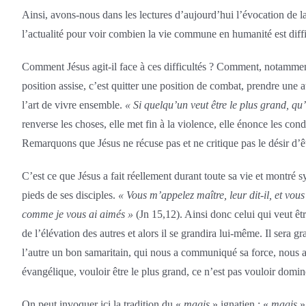
Ainsi, avons-nous dans les lectures d’aujourd’hui l’évocation de la 
l’actualité pour voir combien la vie commune en humanité est diffici
Comment Jésus agit-il face à ces difficultés ? Comment, notamment, 
position assise, c’est quitter une position de combat, prendre une a
l’art de vivre ensemble.
« Si quelqu’un veut être le plus grand, qu’i
renverse les choses, elle met fin à la violence, elle énonce les con
Remarquons que Jésus ne récuse pas et ne critique pas le désir d’êt
C’est ce que Jésus a fait réellement durant toute sa vie et montré 
pieds de ses disciples.
« Vous m’appelez maître, leur dit-il, et vo
comme je vous ai aimés »
(Jn 15,12). Ainsi donc celui qui veut être
de l’élévation des autres et alors il se grandira lui-même. Il sera
l’autre un bon samaritain, qui nous a communiqué sa force, nous a r
évangélique, vouloir être le plus grand, ce n’est pas vouloir domine
On peut invoquer ici la tradition du «
magis
» ignatien : «
magis
»,