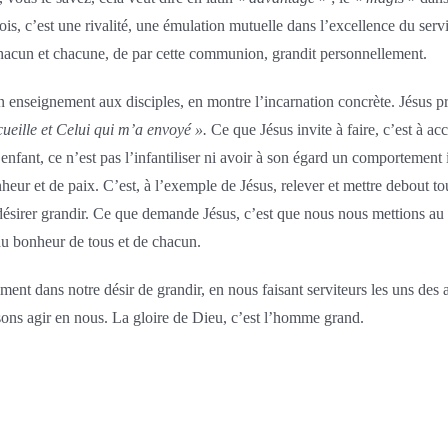
ois, c’est une rivalité, une émulation mutuelle dans l’excellence du servi
chacun et chacune, de par cette communion, grandit personnellement.
n enseignement aux disciples, en montre l’incarnation concrète. Jésus pr
ueille et Celui qui m’a envoyé ».
Ce que Jésus invite à faire, c’est à accu
 enfant, ce n’est pas l’infantiliser ni avoir à son égard un comportement i
heur et de paix. C’est, à l’exemple de Jésus, relever et mettre debout to
désirer grandir. Ce que demande Jésus, c’est que nous nous mettions au s
 du bonheur de tous et de chacun.
nt dans notre désir de grandir, en nous faisant serviteurs les uns des aut
sons agir en nous. La gloire de Dieu, c’est l’homme grand.