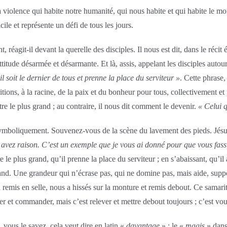
violence qui habite notre humanité, qui nous habite et qui habite le mond
le et représente un défi de tous les jours.
réagit-il devant la querelle des disciples. Il nous est dit, dans le réc
ttitude désarmée et désarmante. Et là, assis, appelant les disciples auto
l soit le dernier de tous et prenne la place du serviteur »
. Cette phrase,
ditions, à la racine, de la paix et du bonheur pour tous, collectivement 
re le plus grand ; au contraire, il nous dit comment le devenir.
« Celui q
symboliquement. Souvenez-vous de la scène du lavement des pieds. Jésus al
us avez raison. C’est un exemple que je vous ai donné pour que vous fa
 le plus grand, qu’il prenne la place du serviteur ; en s’abaissant, qu’il 
 grand. Une grandeur qui n’écrase pas, qui ne domine pas, mais aide, supp
emis en selle, nous a hissés sur la monture et remis debout. Ce samarita
r et commander, mais c’est relever et mettre debout toujours ; c’est voul
 vous le savez, cela veut dire en latin «
davantage
» ; le «
magis
» dans