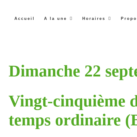
Accueil
A la une
Horaires
Propo
Dimanche 22 sept
Vingt-cinquième 
temps ordinaire (