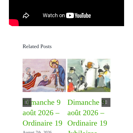
Related Posts
Dimanche 9
Dimanche 9
Diman
août 2026 –
août 2026 –
août 2
Ordinaire 19
Ordinaire 19
Ordina
August 7th, 2026
July 31st, 2