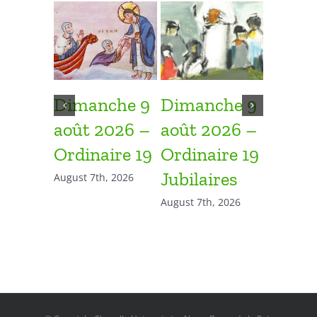
Dimanche 9
Dimanche 9
Diman
août 2026 –
août 2026 –
août 
Ordinaire 19
Ordinaire 19
Ordina
Jubilaires
August 7th, 2026
July 31st, 
August 7th, 2026